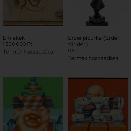
Emlékek
Erdei picurka (Erdei
tündér)
1 800 000
Ft
0
Ft
Termék hozzáadása
Termék hozzáadása