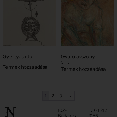
Gyertyás idol
Gyúró asszony
0
Ft
Termék hozzáadása
Termék hozzáadása
1
2
3
→
1024
+36 1 212
Budapest
3156