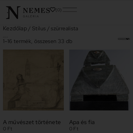
0
Kezdőlap
/ Stílus / szürrealista
szürrealista
1–16 termék, összesen 33 db
A művészet története
Apa és fia
0
Ft
0
Ft