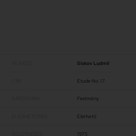
MŰVÉSZ
Siskov Ludmil
CÍM
Etude No. 17
KATEGÓRIA
Festmény
ELÉRHETŐSÉG
Elérhető
KELETKEZÉS
1975