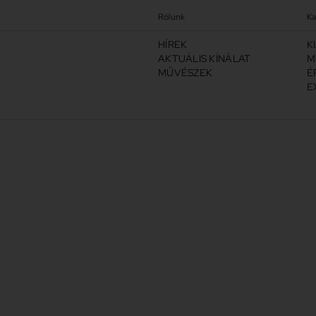
Rólunk
Ka
HÍREK
K
AKTUÁLIS KÍNÁLAT
M
MŰVÉSZEK
É
E