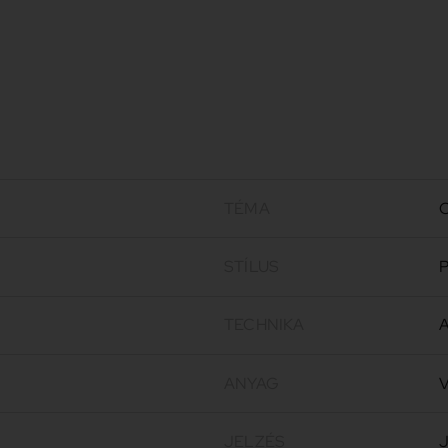
TÉMA
C
STÍLUS
P
TECHNIKA
A
ANYAG
V
JELZÉS
J