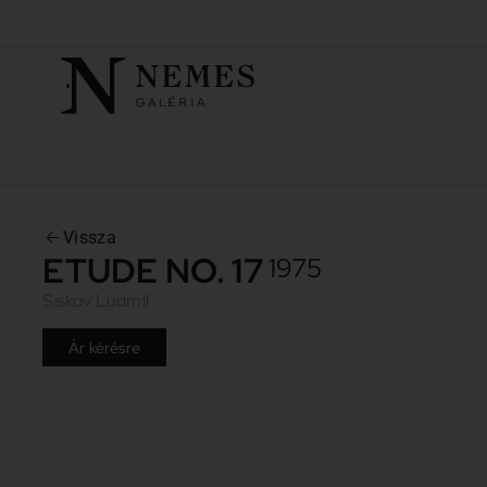
Vissza
ETUDE NO. 17
1975
Siskov Ludmil
Ár kérésre