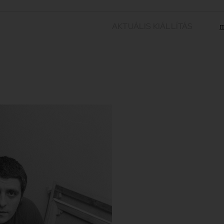
AKTUÁLIS KIÁLLÍTÁS
m
Siskov, Ludmil
1
Ludmil Siskov
(1936-2024) kie
kulturális referenciamezővel re
festményei az amerikai és br
sajátos, regionális jelenségk
nyugati fogyasztói társadalom vi
európai politikai és társadalmi 
reflektálnak.
Tovább