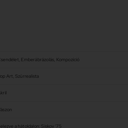
sendélet
,
Emberábrázolás
,
Kompozíció
op Art
,
Szürrealista
kril
ászon
elezve a hátoldalon: Siskov '75