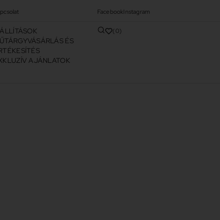
pcsolat
Facebook
Instagram
IÁLLÍTÁSOK
0
ŰTÁRGYVÁSÁRLÁS ÉS
RTÉKESÍTÉS
XKLUZÍV AJÁNLATOK