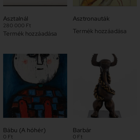
Asztalnál
Asztronauták
280 000
Ft
Termék hozzáadása
Termék hozzáadása
Bábu (A hóhér)
Barbár
0
Ft
0
Ft