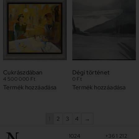
Cukrászdában
Dégi történet
4 500 000
Ft
0
Ft
Termék hozzáadása
Termék hozzáadása
1
2
3
4
→
1024
+36 1 212