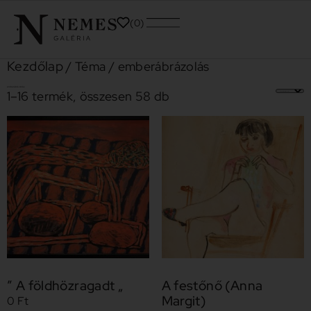
0
Kezdőlap
/ Téma / emberábrázolás
emberábrázolás
1–16 termék, összesen 58 db
” A földhözragadt „
A festőnő (Anna
Margit)
0
Ft