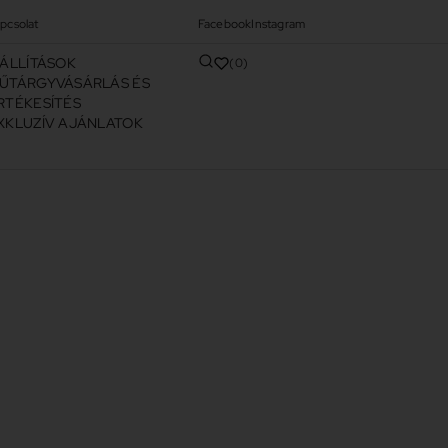
pcsolat
Facebook
Instagram
IÁLLÍTÁSOK
0
ŰTÁRGYVÁSÁRLÁS ÉS
RTÉKESÍTÉS
XKLUZÍV AJÁNLATOK