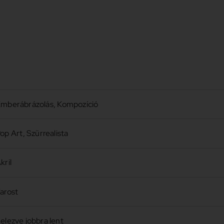
mberábrázolás
,
Kompozíció
op Art
,
Szürrealista
kril
arost
elezve jobbra lent