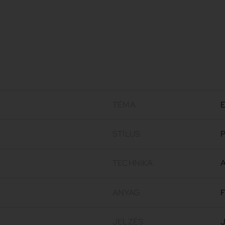
TÉMA
E
STÍLUS
P
TECHNIKA
A
ANYAG
F
JELZÉS
J