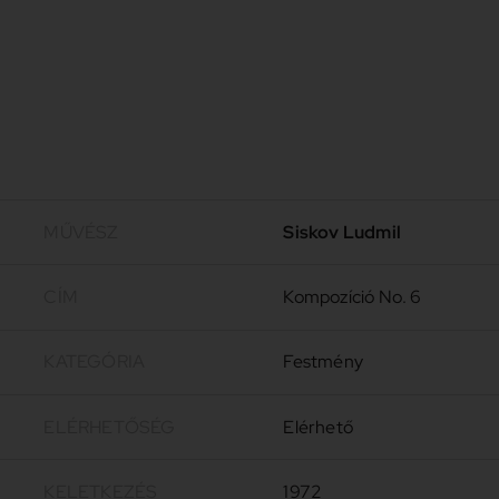
MŰVÉSZ
Siskov Ludmil
CÍM
Kompozíció No. 6
KATEGÓRIA
Festmény
ELÉRHETŐSÉG
Elérhető
KELETKEZÉS
1972