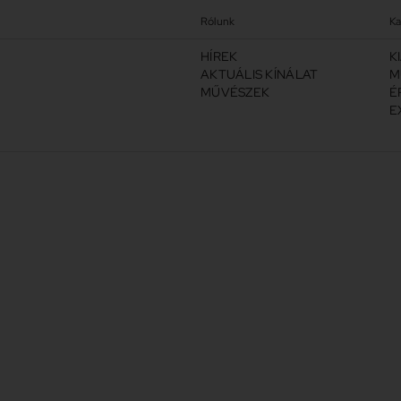
Rólunk
Ka
HÍREK
K
AKTUÁLIS KÍNÁLAT
M
MŰVÉSZEK
É
E