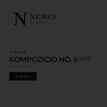
Vissza
KOMPOZÍCIÓ NO. 6
1972
Siskov Ludmil
Ár kérésre