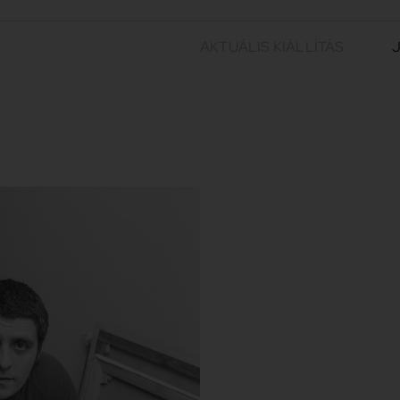
AKTUÁLIS KIÁLLÍTÁS
J
Siskov, Ludmil
1
Ludmil Siskov
(1936-2024) kie
kulturális referenciamezővel re
festményei az amerikai és br
sajátos, regionális jelenségk
nyugati fogyasztói társadalom vi
európai politikai és társadalmi 
reflektálnak.
Tovább