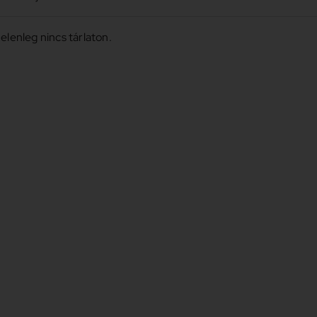
elenleg nincs tárlaton.
936-2024
melkedő jelentőségű, széles
ndelkező alkotó.
Újító
it pop arttal párhuzamosan
ént értelmezhetők
, amelyek a
zuális kódjaira egyéni, kelet-
tapasztalatokon keresztül