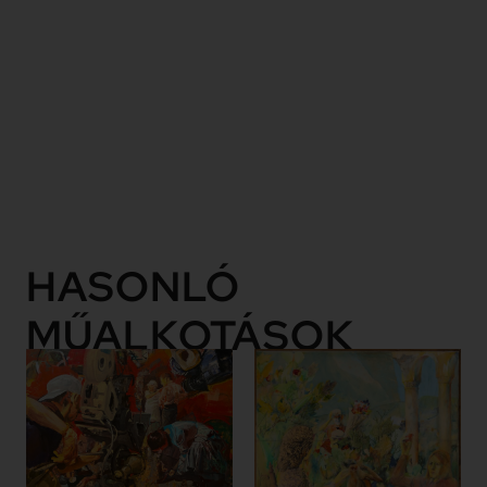
az aktuális
társadalomkritikai
attitűd a
korszerűség
aktuális
formájában.
Tovább
HASONLÓ
MŰALKOTÁSOK