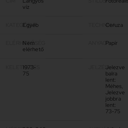
CÍM
Langyos
STÍLUS
Fotóreali
víz
KATEGÓRIA
Egyéb
TECHNIKA
Ceruza
ELÉRHETŐSÉG
Nem
ANYAG
Papír
elérhető
KELETKEZÉS
1973-
JELZÉS
Jelezve
75
balra
lent:
Méhes,
Jelezve
jobbra
lent:
73-75