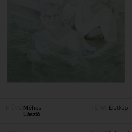
MŰVÉSZ
Méhes
TÉMA
Életkép
László