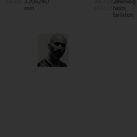
MÉRET
320x240
AKTUÁLIS
Jelenleg
mm
KIÁLLÍTÁS
nincs
tárlaton.
Méhes
1944-
László
2022
A mára a
modern
képzőművészet
magyarországi
megteremtésében
emblematikussá
vált
Iparterv-
generáció
tagja, aki –
karakterének,