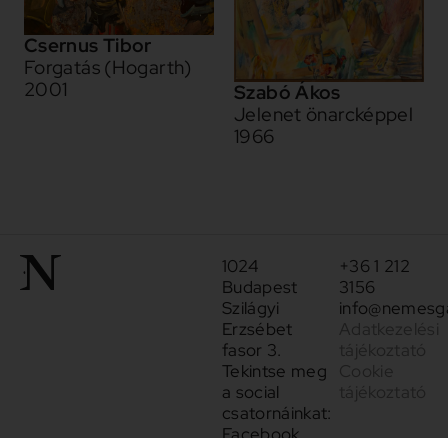
Csernus Tibor
Forgatás (Hogarth)
2001
Szabó Ákos
Jelenet önarcképpel
1966
1024
+36 1 212
Budapest
3156
Szilágyi
info@nemesga
Erzsébet
Adatkezelési
fasor 3.
tájékoztató
Tekintse meg
Cookie
a social
tájékoztató
csatornáinkat:
Facebook