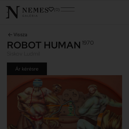
0
Vissza
ROBOT HUMAN
1970
Siskov Ludmil
Ár kérésre