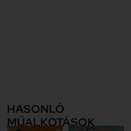
fogyasztói
társadalom
vizuális
kódjaira
egyéni,
kelet-
európai
politikai és
társadalmi
tapasztalatokon
keresztül
reflektálnak.
Tovább
HASONLÓ
MŰALKOTÁSOK