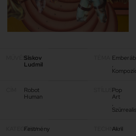
MŰVÉSZ
Siskov
TÉMA
Emberáb
Ludmil
,
Kompozí
CÍM
Robot
STÍLUS
Pop
Human
Art
,
Szürreali
KATEGÓRIA
Festmény
TECHNIKA
Akril