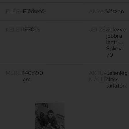
ELÉRHETŐSÉG
Elérhető
ANYAG
Vászon
KELETKEZÉS
1970
JELZÉS
Jelezve
jobbra
lent: L.
Siskov-
70
MÉRET
140x190
AKTUÁLIS
Jelenleg
cm
KIÁLLÍTÁS
nincs
tárlaton.
Siskov,
1936-
Ludmil
2024