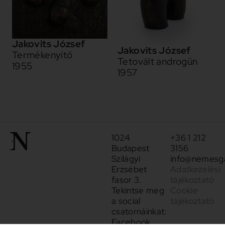
Jakovits József
Jakovits József
Termékenyítő
Tetovált androgün
1955
1957
1024
+36 1 212
Budapest
3156
Szilágyi
info@nemesga
Erzsébet
Adatkezelési
fasor 3.
tájékoztató
Tekintse meg
Cookie
a social
tájékoztató
csatornáinkat:
Facebook