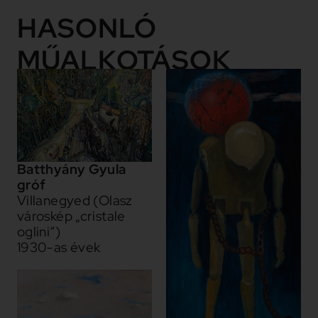
HASONLÓ
MŰALKOTÁSOK
Batthyány Gyula
gróf
Villanegyed (Olasz
városkép „cristale
oglini“)
1930-as évek