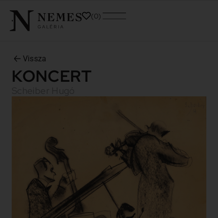
0
Vissza
KONCERT
Scheiber Hugó