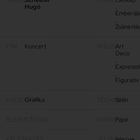
Hugó
,
Emberáb
,
Zsánerké
CÍM
Koncert
STÍLUS
Art
Deco
,
Expresszi
,
Figuratív
KATEGÓRIA
Grafika
TECHNIKA
Szén
ELÉRHETŐSÉG
ANYAG
Papír
KELETKEZÉS
JELZÉS
jelezve