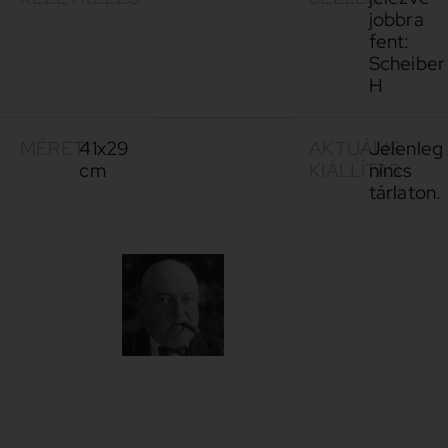
jobbra
fent:
Scheiber
H
MÉRET
41x29
AKTUÁLIS
Jelenleg
cm
KIÁLLÍTÁS
nincs
tárlaton.
Scheiber
1873–
Hugó
1950
Scheiber
Hugó
a
magyar
festészet