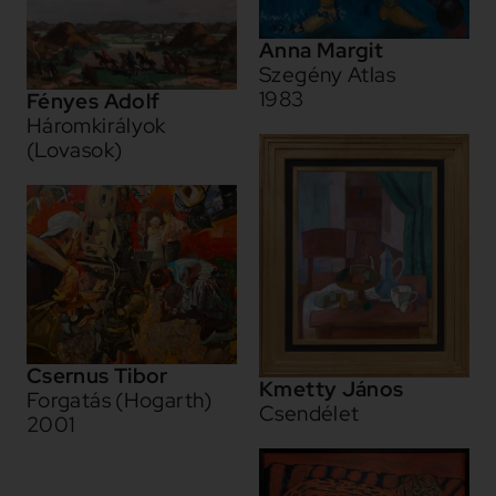
Anna Margit
Szegény Atlas
1983
Fényes Adolf
Háromkirályok
(Lovasok)
Csernus Tibor
Kmetty János
Forgatás (Hogarth)
Csendélet
2001