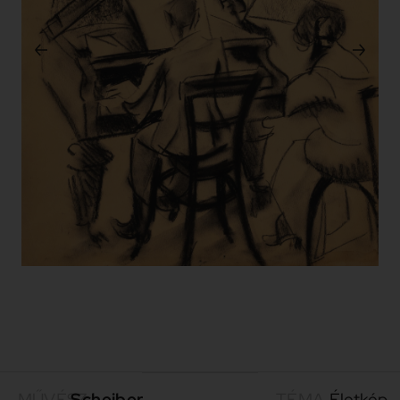
MŰVÉSZ
Scheiber
TÉMA
Életkép