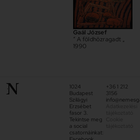
Gaál József
” A földhözragadt „
1990
1024
+36 1 212
Budapest
3156
Szilágyi
info@nemesga
Erzsébet
Adatkezelési
fasor 3.
tájékoztató
Tekintse meg
Cookie
a social
tájékoztató
csatornáinkat:
Facebook