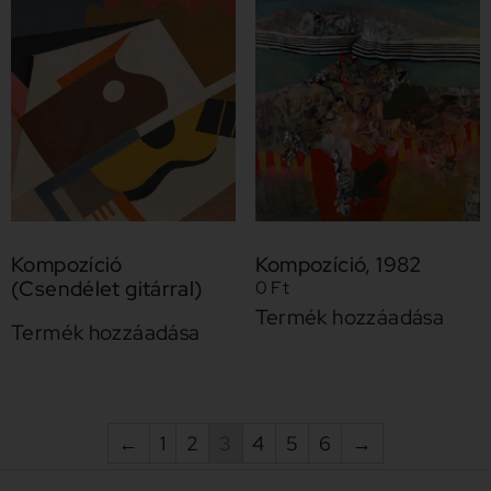
Kompozíció
Kompozíció, 1982
(Csendélet gitárral)
0
Ft
Termék hozzáadása
Termék hozzáadása
←
1
2
3
4
5
6
→