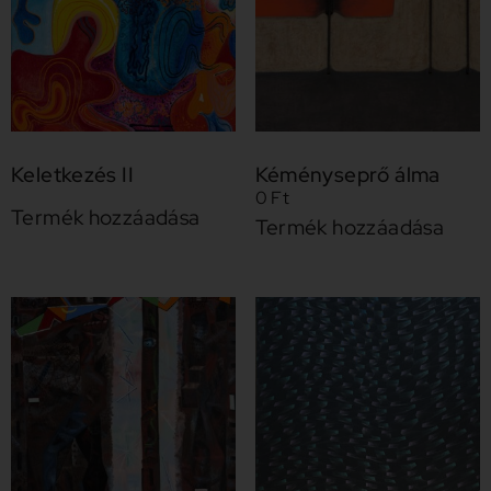
Keletkezés II
Kéményseprő álma
0
Ft
Termék hozzáadása
Termék hozzáadása