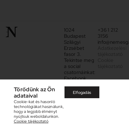
1024
+36 1 212
Budapest
3156
Szilágyi
info@nemesga
Erzsébet
Adatkezelési
fasor 3.
tájékoztató
Tekintse meg
Cookie
a social
tájékoztató
csatornáinkat:
Facebook
Instagram
Törődünk az Ön
Elfogadás
adataival
Cookie-kat és hasonló
technológiákat használunk,
hogy a legjobb élményt
nyújtsuk weboldalunkon.
Cookie tájékoztató
©
2026
Nemes Galéria. Designed by
Whatthebrand© Studio