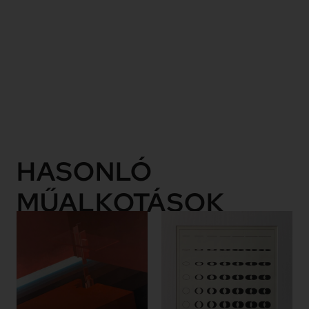
szépség
iránti
kivételes
érzékenységében,
alázatában.
Tovább
HASONLÓ
MŰALKOTÁSOK