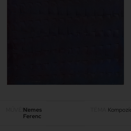
MŰVÉSZ
Nemes
TÉMA
Kompozí
Ferenc