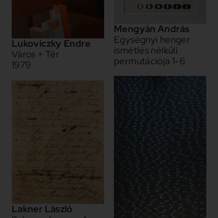
Mengyán András
Egységnyi henger
Lukoviczky Endre
ismétlés nélküli
Város + Tér
permutációja 1-6
1979
Lakner László