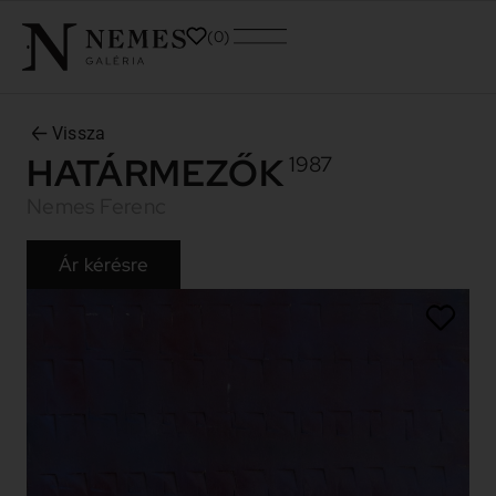
0
Vissza
HATÁRMEZŐK
1987
Nemes Ferenc
Ár kérésre