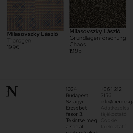
Milasovszky László
Milasovszky László
Grundlagenforschung
Transgen
Chaos
1996
1995
1024
+36 1 212
Budapest
3156
Szilágyi
info@nemesga
Erzsébet
Adatkezelési
fasor 3.
tájékoztató
Tekintse meg
Cookie
a social
tájékoztató
csatornáinkat: