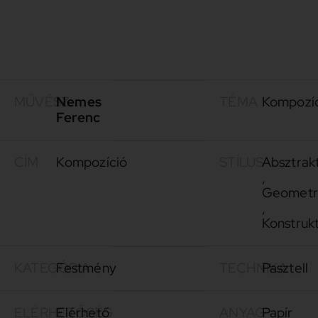
MŰVÉSZ
Nemes
TÉMA
Kompozí
Ferenc
CÍM
Kompozíció
STÍLUS
Absztrak
,
Geometr
,
Konstrukt
KATEGÓRIA
Festmény
TECHNIKA
Pasztell
ELÉRHETŐSÉG
Elérhető
ANYAG
Papír