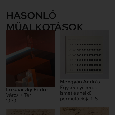
HASONLÓ
MŰALKOTÁSOK
Mengyán András
Egységnyi henger
Lukoviczky Endre
ismétlés nélküli
Város + Tér
permutációja 1-6
1979