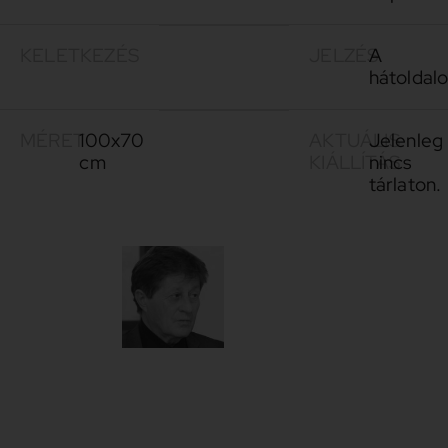
KELETKEZÉS
JELZÉS
A
hátoldal
MÉRET
100x70
AKTUÁLIS
Jelenleg
cm
KIÁLLÍTÁS
nincs
tárlaton.
Nemes
1949-
Ferenc
Különleges
művészet
Nemes
Ferencé.
Különleges,