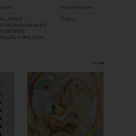
pcsolat
Facebook
Instagram
IÁLLÍTÁSOK
0
ŰTÁRGYVÁSÁRLÁS ÉS
RTÉKESÍTÉS
XKLUZÍV AJÁNLATOK