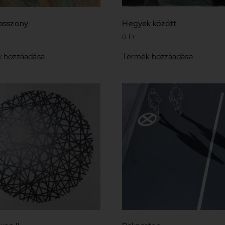
asszony
Hegyek között
0
Ft
 hozzáadása
Termék hozzáadása