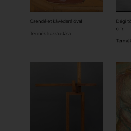
Csendélet kávédarálóval
Dégi t
0
Ft
Termék hozzáadása
Termék