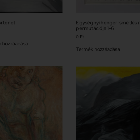
örténet
Egységnyi henger ismétlés n
permutációja 1-6
0
Ft
 hozzáadása
Termék hozzáadása