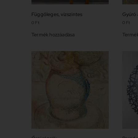
Függőleges, vízszintes
Gyúró 
0
Ft
0
Ft
Termék hozzáadása
Termék