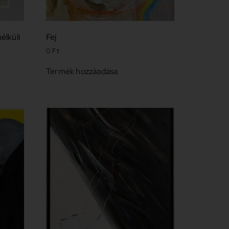
élküli
Fej
0
Ft
Termék hozzáadása