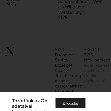
Schopenhauer: „Welt
1995
als Wille und
Vorstellung”
1975
1024
+36 1 212
Budapest
3156
Szilágyi
info@nemesga
Erzsébet
Adatkezelési
fasor 3.
tájékoztató
Tekintse meg
Cookie
a social
tájékoztató
csatornáinkat:
Facebook
Instagram
Törődünk az Ön
Elfogadás
adataival