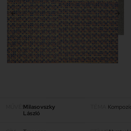
MŰVÉSZ
Milasovszky
TÉMA
Kompozí
László