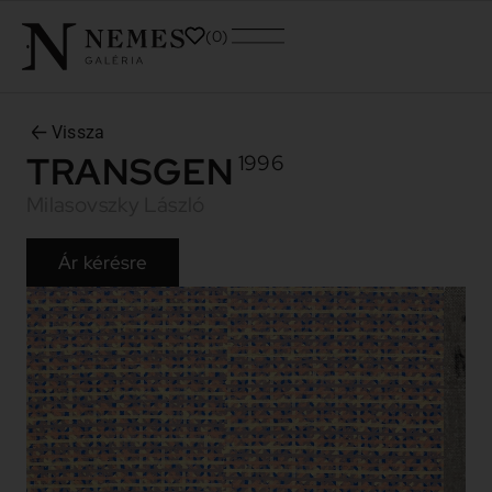
0
Vissza
TRANSGEN
1996
Milasovszky László
Ár kérésre