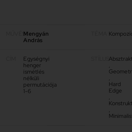
MŰVÉSZ
Mengyán
TÉMA
Kompozí
András
CÍM
Egységnyi
STÍLUS
Absztrak
henger
,
Geometr
ismétlés
,
nélküli
Hard
permutációja
Edge
1-6
,
Konstrukt
,
Minimalis