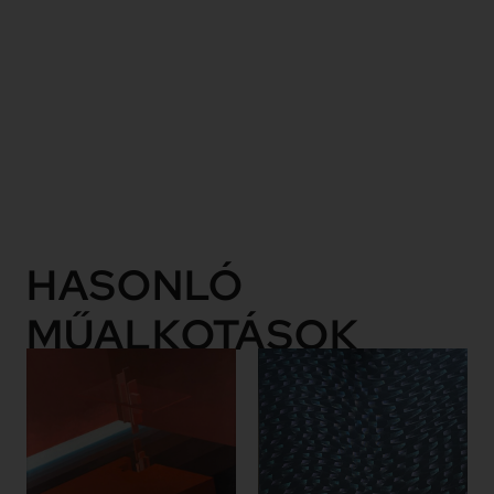
saját
normája
szerint a
konstruktivitás
korszerű
szellemében.
Tovább
HASONLÓ
MŰALKOTÁSOK