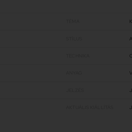
TÉMA
K
STÍLUS
A
TECHNIKA
O
ANYAG
V
JELZÉS
J
AKTUÁLIS KIÁLLÍTÁS
J