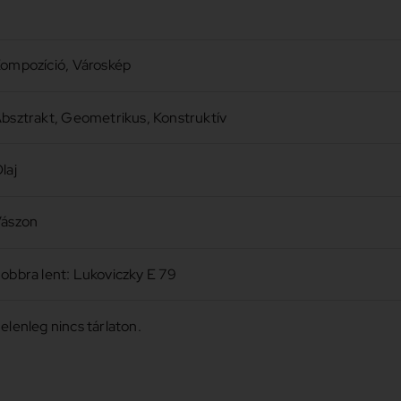
ompozíció
,
Városkép
bsztrakt
,
Geometrikus
,
Konstruktív
laj
ászon
obbra lent: Lukoviczky E 79
elenleg nincs tárlaton.