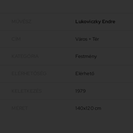
MŰVÉSZ
Lukoviczky Endre
CÍM
Város + Tér
KATEGÓRIA
Festmény
ELÉRHETŐSÉG
Elérhető
KELETKEZÉS
1979
MÉRET
140x120 cm