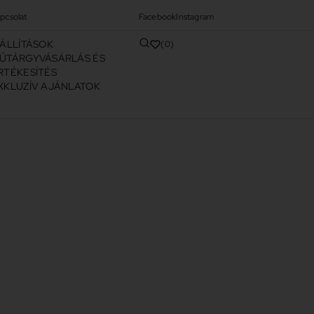
pcsolat
Facebook
Instagram
IÁLLÍTÁSOK
0
ŰTÁRGYVÁSÁRLÁS ÉS
RTÉKESÍTÉS
XKLUZÍV AJÁNLATOK