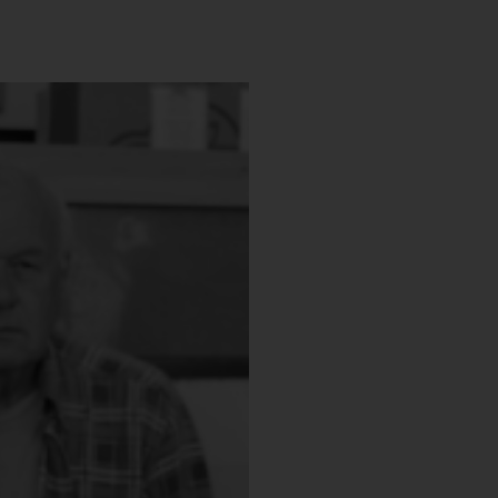
Lukoviczky End
Lukoviczky Endre mindenkor, m
kilógni a sorból - a hasonlót is 
lukoviczkys legyen, ami sajátos lí
karakterű festészete már-már az
ha a kompozíciós fegyelem nem
Tovább