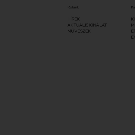
Rólunk
Ka
HÍREK
K
AKTUÁLIS KÍNÁLAT
M
MŰVÉSZEK
É
E