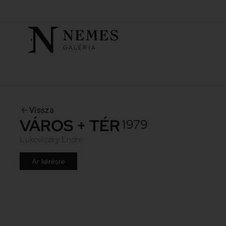
Vissza
VÁROS + TÉR
1979
Lukoviczky Endre
Ár kérésre