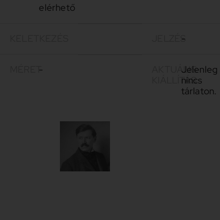
elérhető
KELETKEZÉS
JELZÉS
-
MÉRET
-
AKTUÁLIS
Jelenleg
KIÁLLÍTÁS
nincs
tárlaton.
Vaszary
1867-
János
1939
Vaszary
János
életművének
sokszínűsége
páratlan a