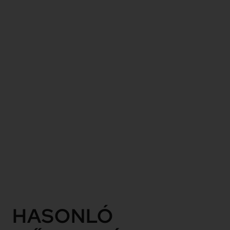
keresztül a
korszak
uralkodó
stílusirányzatainak
jellegzetes
vonásai is
alakot
öltenek, az
akadémizmus,
a
naturalizmus,
a szecesszió
és az
expresszionizmus.
Tovább
HASONLÓ