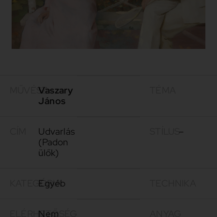
MŰVÉSZ
Vaszary
TÉMA
János
CÍM
Udvarlás
STÍLUS
–
(Padon
ülők)
KATEGÓRIA
Egyéb
TECHNIKA
ELÉRHETŐSÉG
Nem
ANYAG