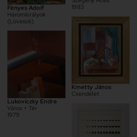
Szegény Atlas
1983
Fényes Adolf
Háromkirályok
(Lovasok)
Kmetty János
Csendélet
Lukoviczky Endre
Város + Tér
1979