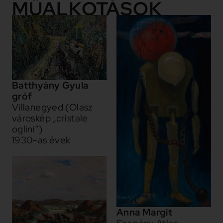
MŰALKOTÁSOK
Batthyány Gyula
gróf
Villanegyed (Olasz
városkép „cristale
oglini“)
1930-as évek
Anna Margit