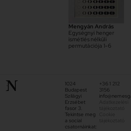
Mengyán András
Egységnyi henger
ismétlés nélküli
permutációja 1-6
1024
+36 1 212
Budapest
3156
Szilágyi
info@nemesga
Erzsébet
Adatkezelési
fasor 3.
tájékoztató
Tekintse meg
Cookie
a social
tájékoztató
csatornáinkat: