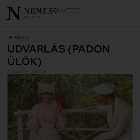
0
Vissza
UDVARLÁS (PADON
ÜLŐK)
Vaszary János