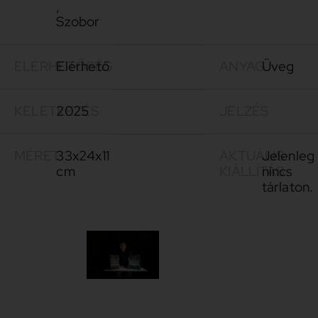
,
Szobor
ELÉRHETŐSÉG
Elérhető
ANYAG
Üveg
KELETKEZÉS
2025
JELZÉS
MÉRET
33x24x11
AKTUÁLIS
Jelenleg
cm
KIÁLLÍTÁS
nincs
tárlaton.
Lukácsi
1998 -
Boldizsár
Lukácsi