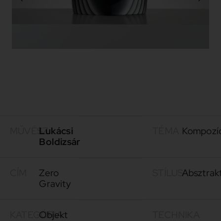
MŰVÉSZ
Lukácsi
TÉMA
Kompozí
Boldizsár
CÍM
Zero
STÍLUS
Absztrak
Gravity
KATEGÓRIA
Objekt
TECHNIKA