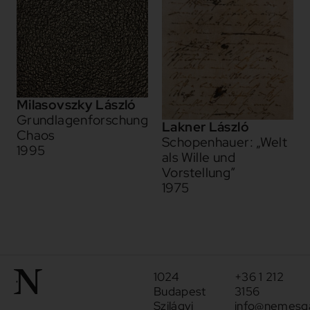
Milasovszky László
Grundlagenforschung
Lakner László
Chaos
Schopenhauer: „Welt
1995
als Wille und
Vorstellung”
1975
1024
+36 1 212
Budapest
3156
Szilágyi
info@nemesga