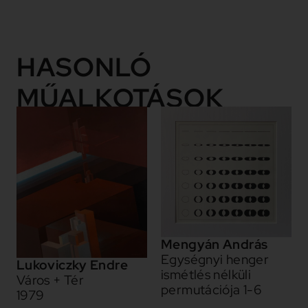
HASONLÓ
MŰALKOTÁSOK
Mengyán András
Egységnyi henger
Lukoviczky Endre
ismétlés nélküli
Város + Tér
permutációja 1-6
1979