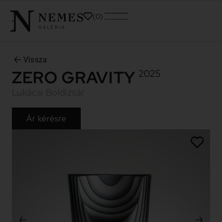
0
Vissza
ZERO GRAVITY
2025
Lukácsi Boldizsár
Ár kérésre