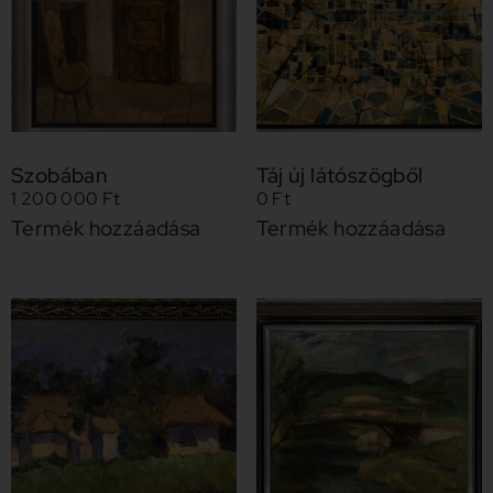
Szobában
Táj új látószögből
1 200 000
Ft
0
Ft
Termék hozzáadása
Termék hozzáadása