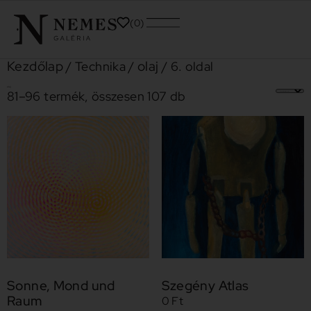
0
Kezdőlap
olaj
/ Technika /
/ 6. oldal
olaj
81–96 termék, összesen 107 db
Sonne, Mond und
Szegény Atlas
Raum
0
Ft