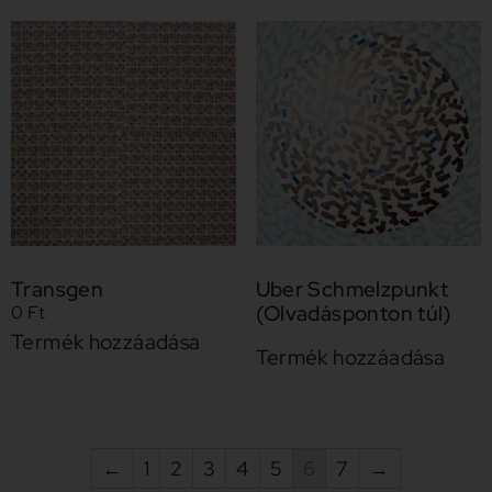
Transgen
Uber Schmelzpunkt
(Olvadásponton túl)
0
Ft
Termék hozzáadása
Termék hozzáadása
←
1
2
3
4
5
6
7
→