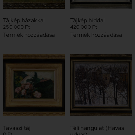
Tájkép házakkal
Tájkép híddal
250 000
Ft
420 000
Ft
Termék hozzáadása
Termék hozzáadása
Tavaszi táj
Téli hangulat (Havas
udvar)
0
Ft