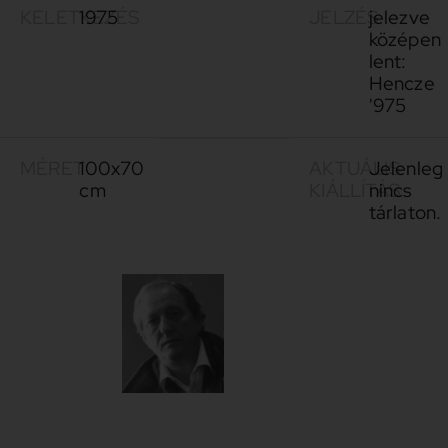
KELETKEZÉS
1975
JELZÉS
jelezve
középen
lent:
Hencze
'975
MÉRET
100x70
AKTUÁLIS
Jelenleg
cm
KIÁLLÍTÁS
nincs
tárlaton.
Hencze
1938-
Tamás
2018
Hencze
Tamás
nagyméretű