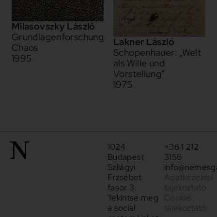
Milasovszky László
Grundlagenforschung
Lakner László
Chaos
Schopenhauer: „Welt
1995
als Wille und
Vorstellung”
1975
1024
+36 1 212
Budapest
3156
Szilágyi
info@nemesga
Erzsébet
Adatkezelési
fasor 3.
tájékoztató
Tekintse meg
Cookie
a social
tájékoztató