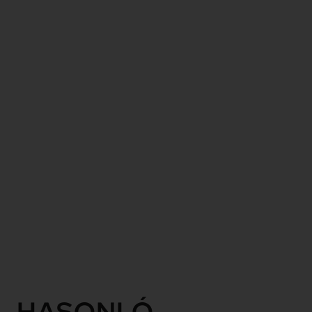
csíkok
jelentik,
általában
nem futnak
ki a vászon
aljáig; a
festék
elfogyását
imitálják.
Olykor a
csíkok közti
fehéren
esetleges
fekete
formák.
Tovább
HASONLÓ