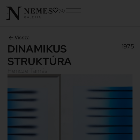
0
Vissza
DINAMIKUS
1975
STRUKTÚRA
Hencze Tamás