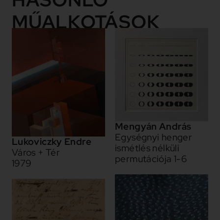
MŰALKOTÁSOK
Mengyán András
Egységnyi henger
Lukoviczky Endre
ismétlés nélküli
Város + Tér
permutációja 1-6
1979