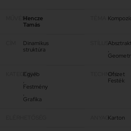
MŰVÉSZ
Hencze
TÉMA
Kompozí
Tamás
CÍM
Dinamikus
STÍLUS
Absztrak
struktúra
,
Geometr
KATEGÓRIA
Egyéb
TECHNIKA
Ofszet
,
Festék
Festmény
,
Grafika
ELÉRHETŐSÉG
ANYAG
Karton