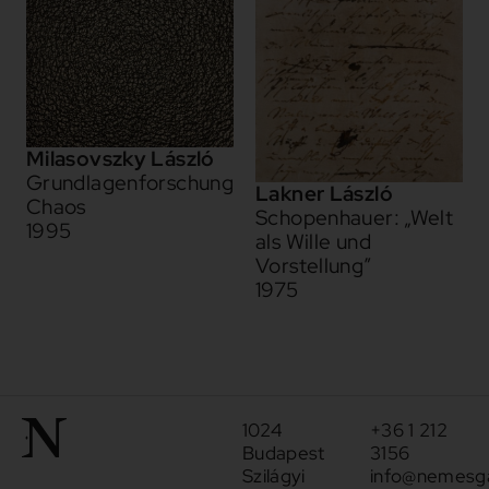
Milasovszky László
Grundlagenforschung
Lakner László
Chaos
Schopenhauer: „Welt
1995
als Wille und
Vorstellung”
1975
1024
+36 1 212
Budapest
3156
Szilágyi
info@nemesga