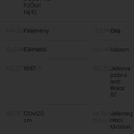
II (Őszi
táj II)
KATEGÓRIA
Festmény
TECHNIKA
Olaj
ELÉRHETŐSÉG
Elérhető
ANYAG
Vászon
KELETKEZÉS
1987
JELZÉS
Jelezve
jobbra
lent:
Bokor
87
MÉRET
120x120
AKTUÁLIS
Jelenleg
cm
KIÁLLÍTÁS
nincs
tárlaton.