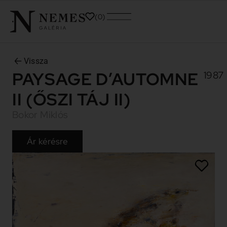
0
Vissza
PAYSAGE D’AUTOMNE
1987
II (ŐSZI TÁJ II)
Bokor Miklós
Ár kérésre