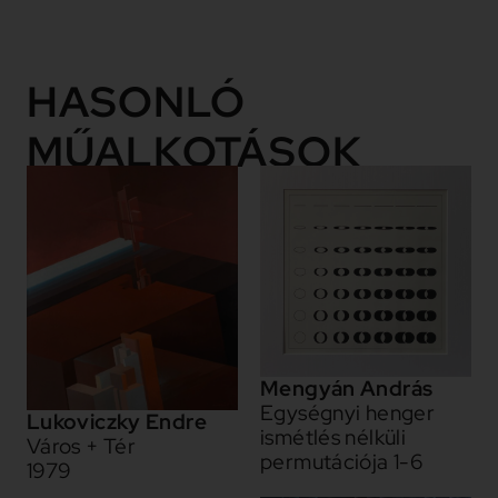
HASONLÓ
MŰALKOTÁSOK
Mengyán András
Egységnyi henger
Lukoviczky Endre
ismétlés nélküli
Város + Tér
permutációja 1-6
1979