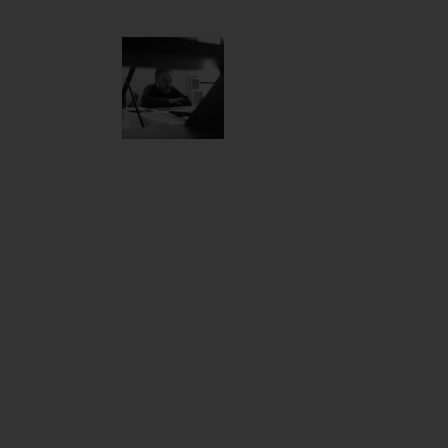
Bokor
1927-
Miklós
2019
Bokor Miklós
magyar
származású
Munkácsy-
díjas
képzőművész.
Franciaországban
élt és
alkotott, ahol
a 20. század
egyik
legkiválóbb
művészeként
tartják
számon,