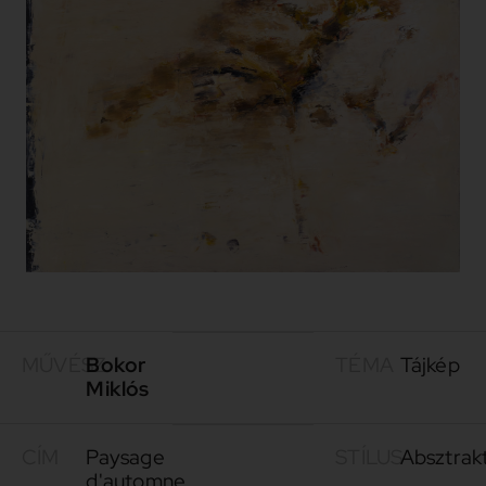
MŰVÉSZ
Bokor
TÉMA
Tájkép
Miklós
CÍM
Paysage
STÍLUS
Absztrak
d'automne